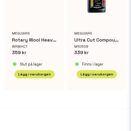
MEGUIARS
MEGUIARS
Rotary Wool Heavy Cutting Pad 7"
Ultra Cut Compound 237 ml
WRWHC7
M10508
359 kr
339 kr
Slut på lager
Finns i lager
Lägg i varukorgen
Lägg i varukorgen