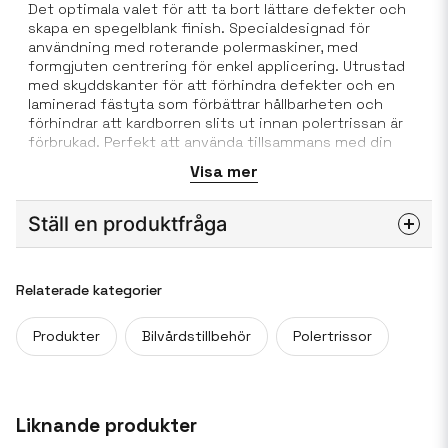
Det optimala valet för att ta bort lättare defekter och
skapa en spegelblank finish. Specialdesignad för
användning med roterande polermaskiner, med
formgjuten centrering för enkel applicering. Utrustad
med skyddskanter för att förhindra defekter och en
laminerad fästyta som förbättrar hållbarheten och
förhindrar att kardborren slits ut innan polertrissan är
förbrukad. Perfekt att använda tillsammans med din
roterande polermaskin. För bästa resultat, använd valfri
Visa mer
Meguiar's Polish.
Ställ en produktfråga
Storlek: 7" / 175mm.
question
Fråga oss något om denna produkten...
Relaterade kategorier
Kan tvättas i maskin.
Produkter
Bilvårdstillbehör
Polertrissor
name
Namn
Liknande produkter