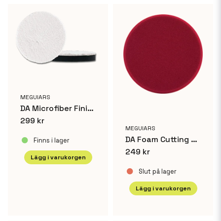
email
Mejladress
Ja, ni får publicera min fråga
MEGUIARS
DA Microfiber Finishing Pad 2-pack - 3
299 kr
MEGUIARS
DA Foam Cutting Disc - 6
Finns i lager
Skicka fråga
249 kr
Lägg i varukorgen
Slut på lager
Lägg i varukorgen