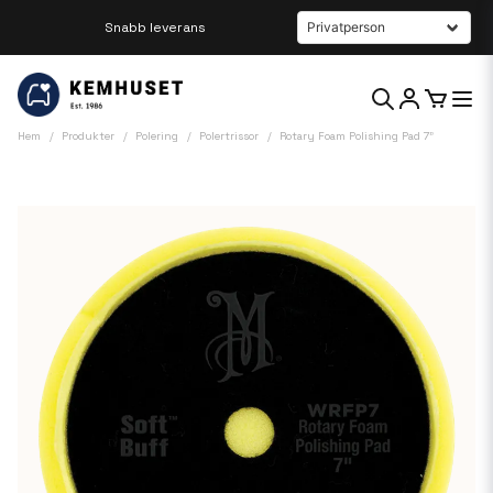
Snabb leverans
Beställ innan kl 12 så skickar vi samma dag
Hem
Produkter
Polering
Polertrissor
Rotary Foam Polishing Pad 7"