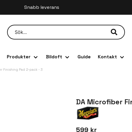
ställ innan kl 12 så skickar vi samma dag
Produkter
Bildoft
Guide
Kontakt
r Finishing Pad 2-pack - 3
DA Microfiber Fi
599 kr