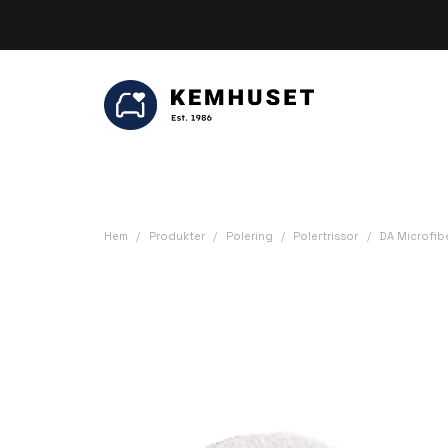
Be
Hem
Produkter
Polering
Polertrissor
DA Microfibe