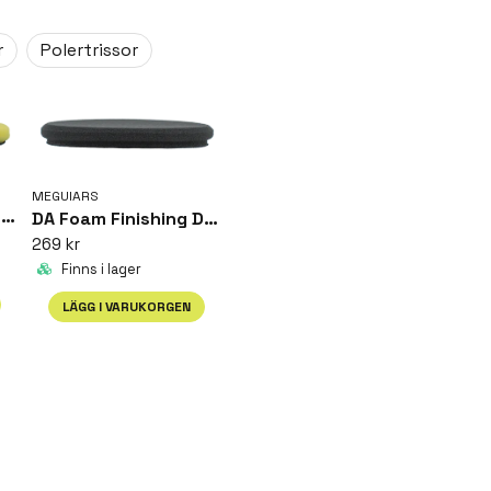
r
Polertrissor
email
Mejladress
MEGUIARS
DA Foam Polishing Disc - 6
DA Foam Finishing Disc - 6
269 kr
Finns i lager
LÄGG I VARUKORGEN
Skicka fråga