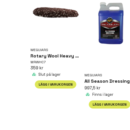
MEGUIARS
Rotary Wool Heavy Cutting Pad 7"
WRWHC7
359 kr
Slut på lager
MEGUIARS
LÄGG I VARUKORGEN
997,5 kr
Finns i lager
LÄGG I VARUKORGEN