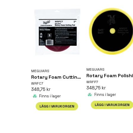
MEGUIARS
MEGUIARS
Rotary Foam Cutting Pad 7'
WRFP7
WRFC7
348,75 kr
348,75 kr
Finns i lager
Finns i lager
LÄGG I VARUKORGEN
LÄGG I VARUKORGEN