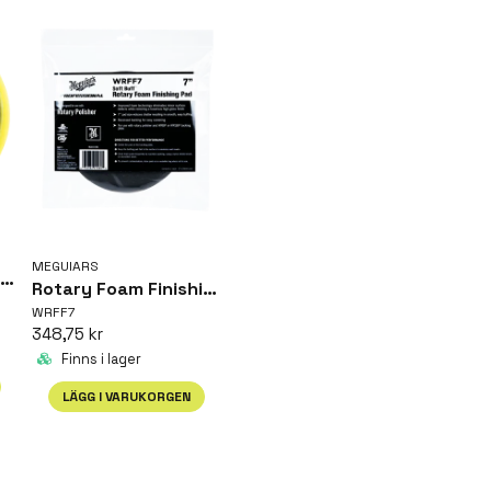
MEGUIARS
Rotary Foam Polishing Pad 7"
Rotary Foam Finishing Pad 7'
WRFF7
348,75 kr
Finns i lager
LÄGG I VARUKORGEN