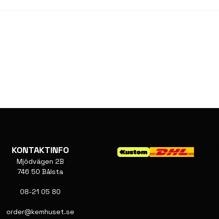
KONTAKTINFO
Mjödvägen 2B
746 50 Bålsta
08-21 05 80
order@kemhuset.se