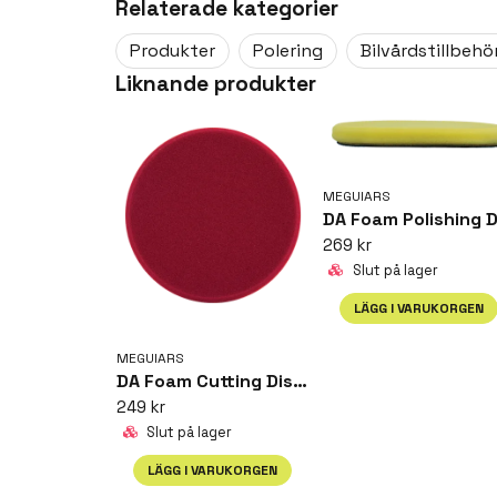
Relaterade kategorier
Finns i olika storlekar.
question
Fråga oss något om denna produkten...
Produkter
Polering
Bilvårdstillbehö
DMF
Liknande produkter
name
Namn
MEGUIARS
269 kr
Ja, ni får publicera min fråga
Slut på lager
LÄGG I VARUKORGEN
MEGUIARS
DA Foam Cutting Disc - 6
249 kr
Slut på lager
LÄGG I VARUKORGEN