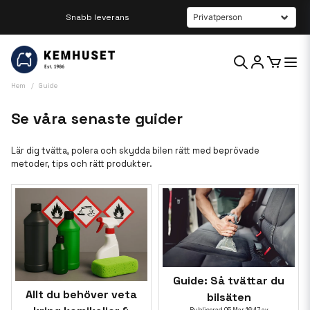
Snabb leverans
Beställ innan kl 12 så skickar vi samma dag
Hem
Guide
Se våra senaste guider
Lär dig tvätta, polera och skydda bilen rätt med beprövade
metoder, tips och rätt produkter.
Guide: Så tvättar du
Allt du behöver veta
bilsäten