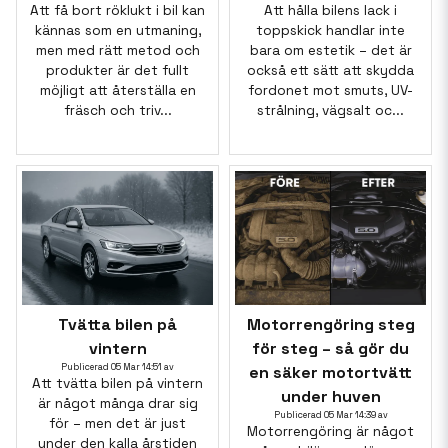
Att få bort röklukt i bil kan
Att hålla bilens lack i
kännas som en utmaning,
toppskick handlar inte
men med rätt metod och
bara om estetik – det är
produkter är det fullt
också ett sätt att skydda
möjligt att återställa en
fordonet mot smuts, UV-
fräsch och triv...
strålning, vägsalt oc...
Tvätta bilen på
Motorrengöring steg
vintern
för steg – så gör du
Publicerad 05 Mar 14:51 av
en säker motortvätt
Att tvätta bilen på vintern
under huven
är något många drar sig
Publicerad 05 Mar 14:39 av
för – men det är just
Motorrengöring är något
under den kalla årstiden