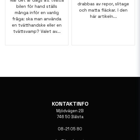
När det är dags att tvätta
drabbas av repor, slitage
bilen för hand ställs
och matta fläckar. I den
många inför en vanlig
här artikeln...
fråga: ska man använda
en tvätthandske eller en
tvättsvamp? Valet av...
KONTAKTINFO
Mjödvägen 2B
746 50 Bålsta
08-21 05 80