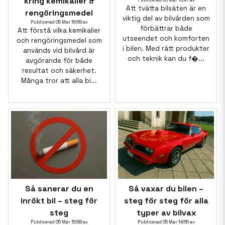
kring kemikalier &
Publicerad 05 Mar 16:47 av
Att tvätta bilsäten är en
rengöringsmedel
viktig del av bilvården som
Publicerad 05 Mar 16:59 av
förbättrar både
Att förstå vilka kemikalier
utseendet och komforten
och rengöringsmedel som
i bilen. Med rätt produkter
används vid bilvård är
och teknik kan du f�...
avgörande för både
resultat och säkerhet.
Många tror att alla bi...
Så sanerar du en
Så vaxar du bilen –
inrökt bil – steg för
steg för steg för alla
steg
typer av bilvax
Publicerad 05 Mar 15:58 av
Publicerad 05 Mar 14:55 av