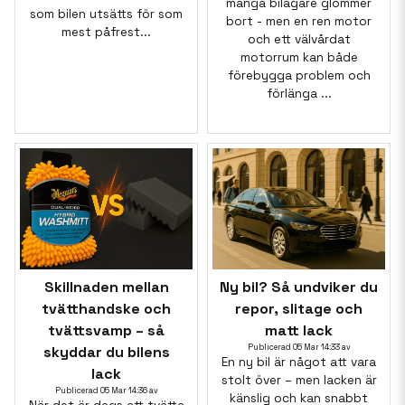
många bilägare glömmer
som bilen utsätts för som
bort - men en ren motor
mest påfrest...
och ett välvårdat
motorrum kan både
förebygga problem och
förlänga ...
Skillnaden mellan
Ny bil? Så undviker du
tvätthandske och
repor, slitage och
tvättsvamp – så
matt lack
Publicerad 05 Mar 14:33 av
skyddar du bilens
En ny bil är något att vara
lack
stolt över – men lacken är
Publicerad 05 Mar 14:36 av
känslig och kan snabbt