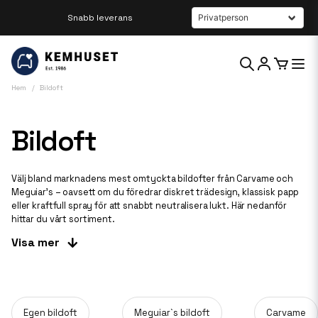
Snabb leverans
Beställ innan kl 12 så skickar vi samma dag
Hem
Bildoft
Bildoft
Välj bland marknadens mest omtyckta bildofter från Carvame och
Meguiar’s – oavsett om du föredrar diskret trädesign, klassisk papp
eller kraftfull spray för att snabbt neutralisera lukt. Här nedanför
hittar du vårt sortiment.
Visa mer
Egen bildoft
Meguiar`s bildoft
Carvame