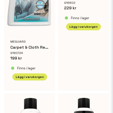
G16602
229 kr
Finns i lager
Lägg i varukorgen
MEGUIARS
Carpet & Cloth Re-Fresher Odor Eliminator
G180724
199 kr
Finns i lager
Lägg i varukorgen