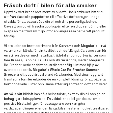
Fräsch doft i bilen för alla smaker
Upptäck vårt breda sortiment av bildoft. Hos Kemhuset hittar du
allt från klassiska pappdofter till effektiva doftsprayer – noga
utvalda för att passa både din bil och dina personliga behov.
Oavsett om du vill fräscha upp kupén efter en djup rengöring eller
skapa en mer trivsam miljö inför en längre resa har vi rätt produkt
för dig.
Vi erbjuder ett brett sortiment från
Carvame
och
Meguiar’s
– två
varumärken kända för sin kvalitet och doftlängd. Carvame står för
en stilren design med naturliga trädetaljer och doftvarianter som
Sea Breeze
,
Tropical Fruits
och
Warm Woods
, medan Meguiar’s
Re-Fresher-serie snabbt neutraliserar dålig lukt med hjälp av
avancerad teknik.
Meguiar’s Whole Car Re-Fresher Summer
Breeze
är ett populärt val bland våra kunder. Med sina noggrant
framtagna formler erbjuder de en komplett lösning för att både ta
bort oönskade lukter och lämna efter sig en fräsch doft som varar.
Att välja rätt bildoft kan höja helhetsintrycket av din bil och ge en
behagligare körupplevelse. En väldoftande bil ger dessutom ett
positivt första intryck för passagerare och kan göra
vardagspendlingen eller den långa bilsemestern mycket trevligare.