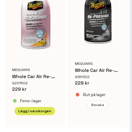
MEGUIARS
Whole Car Air Re-Fresher Black Chrome (SLUT I LAGER)
MEGUIARS
Whole Car Air Re-Fresher Fiji Sunset
G181302
229 kr
G201502
229 kr
Slut på lager
Finns i lager
Bevaka
Lägg i varukorgen