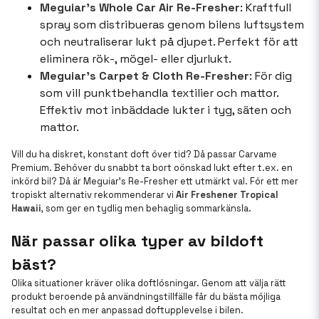
Meguiar’s Whole Car Air Re-Fresher
: Kraftfull
spray som distribueras genom bilens luftsystem
och neutraliserar lukt på djupet. Perfekt för att
eliminera rök-, mögel- eller djurlukt.
Meguiar’s Carpet & Cloth Re-Fresher
: För dig
som vill punktbehandla textilier och mattor.
Effektiv mot inbäddade lukter i tyg, säten och
mattor.
Vill du ha diskret, konstant doft över tid? Då passar Carvame
Premium. Behöver du snabbt ta bort oönskad lukt efter t.ex. en
inkörd bil? Då är Meguiar’s Re-Fresher ett utmärkt val. För ett mer
tropiskt alternativ rekommenderar vi
Air Freshener Tropical
Hawaii
, som ger en tydlig men behaglig sommarkänsla.
När passar olika typer av bildoft
bäst?
Olika situationer kräver olika doftlösningar. Genom att välja rätt
produkt beroende på användningstillfälle får du bästa möjliga
resultat och en mer anpassad doftupplevelse i bilen.