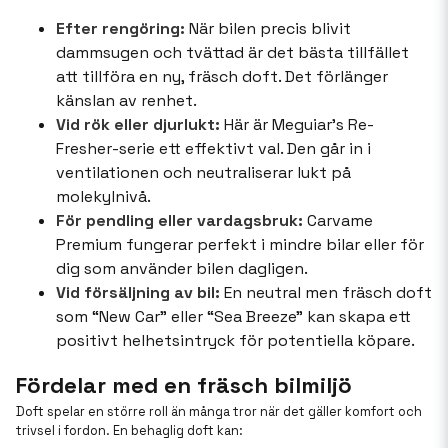
Efter rengöring:
När bilen precis blivit
dammsugen och tvättad är det bästa tillfället
att tillföra en ny, fräsch doft. Det förlänger
känslan av renhet.
Vid rök eller djurlukt:
Här är Meguiar’s Re-
Fresher-serie ett effektivt val. Den går in i
ventilationen och neutraliserar lukt på
molekylnivå.
För pendling eller vardagsbruk:
Carvame
Premium fungerar perfekt i mindre bilar eller för
dig som använder bilen dagligen.
Vid försäljning av bil:
En neutral men fräsch doft
som “New Car” eller “Sea Breeze” kan skapa ett
positivt helhetsintryck för potentiella köpare.
Fördelar med en fräsch bilmiljö
Doft spelar en större roll än många tror när det gäller komfort och
trivsel i fordon. En behaglig doft kan: