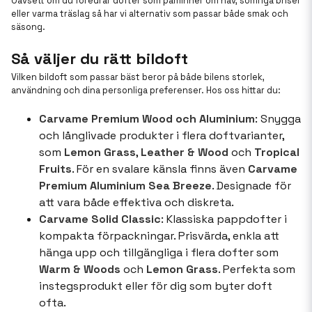
Oavsett om du föredrar dofter som påminner om hav, somriga briser
eller varma träslag så har vi alternativ som passar både smak och
säsong.
Så väljer du rätt bildoft
Vilken bildoft som passar bäst beror på både bilens storlek,
användning och dina personliga preferenser. Hos oss hittar du:
Carvame Premium Wood och Aluminium
: Snygga
och långlivade produkter i flera doftvarianter,
som
Lemon Grass
,
Leather & Wood
och
Tropical
Fruits
. För en svalare känsla finns även
Carvame
Premium Aluminium Sea Breeze
. Designade för
att vara både effektiva och diskreta.
Carvame Solid Classic
: Klassiska pappdofter i
kompakta förpackningar. Prisvärda, enkla att
hänga upp och tillgängliga i flera dofter som
Warm & Woods
och
Lemon Grass
. Perfekta som
instegsprodukt eller för dig som byter doft
ofta.