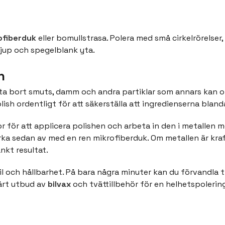
ofiberduk
eller bomullstrasa. Polera med små cirkelrörelser,
jup och spegelblank yta.
h
ta bort smuts, damm och andra partiklar som annars kan ors
lish ordentligt för att säkerställa att ingredienserna bland
 för att applicera polishen och arbeta in den i metallen med
 torka sedan av med en ren mikrofiberduk. Om metallen är k
nkt resultat.
il och hållbarhet. På bara några minuter kan du förvandla tr
vårt utbud av
bilvax
och tvättillbehör för en helhetspolering