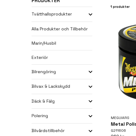
PRODUKTER
1 produkter
Tvätthallsprodukter
Alla Produkter och Tillbehör
Marin/Husbil
Exteriör
Bilrengöring
Bilvax & Lackskydd
Däck & Fälg
Polering
MEGUIARS
Metal Poli
Bilvårdstillbehör
G211606