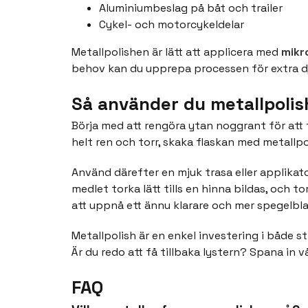
Aluminiumbeslag på båt och trailer
Cykel- och motorcykeldelar
Metallpolishen är lätt att applicera med
mikr
behov kan du upprepa processen för extra d
Så använder du metallpolis
Börja med att rengöra ytan noggrant för att 
helt ren och torr, skaka flaskan med metallpo
Använd därefter en mjuk trasa eller applikator
medlet torka lätt tills en hinna bildas, och
att uppnå ett ännu klarare och mer spegelbla
Metallpolish är en enkel investering i både st
Är du redo att få tillbaka lystern? Spana in 
FAQ