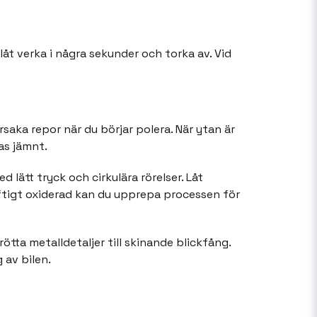
 låt verka i några sekunder och torka av. Vid
aka repor när du börjar polera. När ytan är
as jämnt.
 lätt tryck och cirkulära rörelser. Låt
raftigt oxiderad kan du upprepa processen för
ötta metalldetaljer till skinande blickfång.
 av bilen.