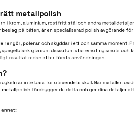
rätt metallpolish
tern i krom, aluminium, rostfritt stål och andra metalldetalj
r beslag på båten, är en specialiserad polish avgörande för 
de
rengör
,
polerar
och skyddar i ett och samma moment. Pro
ät, spegelblank yta som dessutom står emot ny smuts och k
ligt resultat redan efter första användningen.
h?
rcykeln är inte bara för utseendets skull. När metallen oxi
t metallpolish förebygger du detta och ger dina detaljer 
 annat: