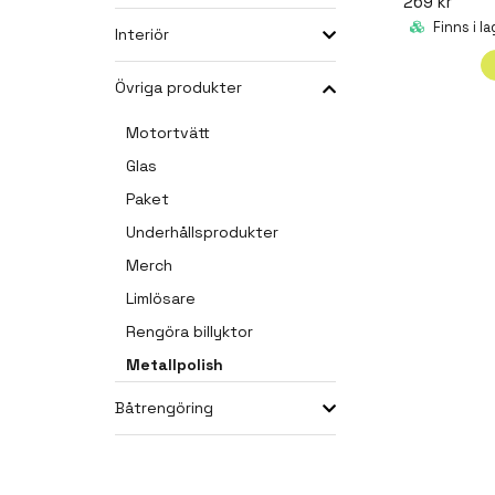
269 kr
Finns i la
Interiör
Övriga produkter
Motortvätt
Glas
Paket
Underhållsprodukter
Merch
Limlösare
Rengöra billyktor
Metallpolish
Båtrengöring