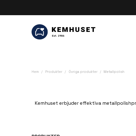
Be
Hem
Produkter
Övriga produkter
Metallpolish
Kemhuset erbjuder effektiva metallpolishprod