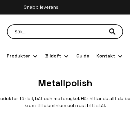
Snabb leverans
ställ innan kl 12 så skickar vi samma dag
Produkter
Bildoft
Guide
Kontakt
Metallpolish
ukter för bil, båt och motorcykel. Här hittar du allt du behö
krom till aluminium och rostfritt stål.