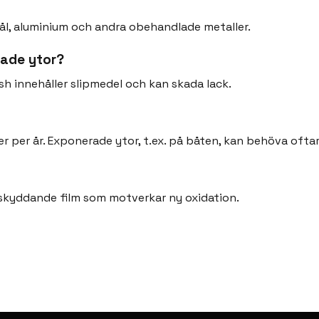
tål, aluminium och andra obehandlade metaller.
kade ytor?
sh innehåller slipmedel och kan skada lack.
r per år. Exponerade ytor, t.ex. på båten, kan behöva ofta
n skyddande film som motverkar ny oxidation.