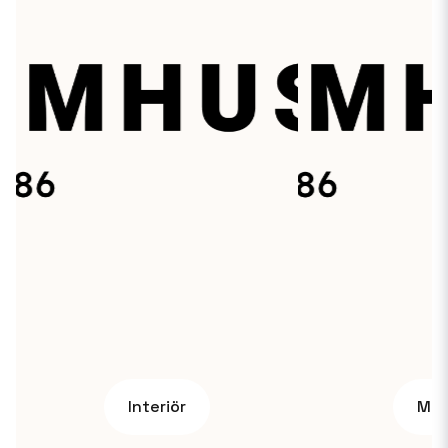
Interiör
Mar