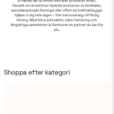
e-handel där du enkelt beställer produkter direkt.

Oavsett om du behöver löpande leveranser av kemikalier, 
specialanpassade lösningar eller offert på tvätthallsbygge 
hjälper vi dig hela vägen – från behovsanalys till färdig 
lösning. Med fokus på kvalitet, säker hantering och 
långsiktiga samarbeten är Kemhuset en partner du kan lita 
på..
Shoppa efter kategori