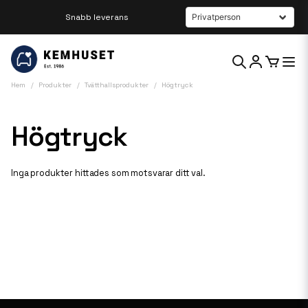
Snabb leverans
Beställ innan kl 12 så skickar vi samma dag
Hem
Produkter
Tvätthallsprodukter
Högtryck
Högtryck
Inga produkter hittades som motsvarar ditt val.