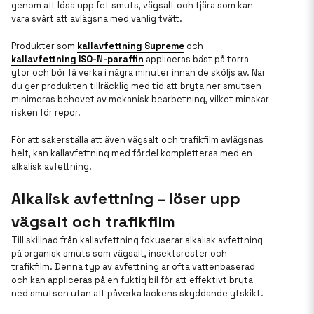
genom att lösa upp fet smuts, vägsalt och tjära som kan
vara svårt att avlägsna med vanlig tvätt.
Produkter som
kallavfettning Supreme
och
kallavfettning ISO-N-paraffin
appliceras bäst på torra
ytor och bör få verka i några minuter innan de sköljs av. När
du ger produkten tillräcklig med tid att bryta ner smutsen
minimeras behovet av mekanisk bearbetning, vilket minskar
risken för repor.
För att säkerställa att även vägsalt och trafikfilm avlägsnas
helt, kan kallavfettning med fördel kompletteras med en
alkalisk avfettning.
Alkalisk avfettning – löser upp
vägsalt och trafikfilm
Till skillnad från kallavfettning fokuserar alkalisk avfettning
på organisk smuts som vägsalt, insektsrester och
trafikfilm. Denna typ av avfettning är ofta vattenbaserad
och kan appliceras på en fuktig bil för att effektivt bryta
ned smutsen utan att påverka lackens skyddande ytskikt.