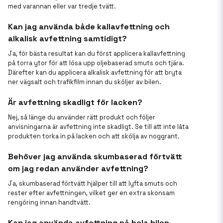
med varannan eller var tredje tvätt.
Kan jag använda både kallavfettning och
alkalisk avfettning samtidigt?
Ja, för bästa resultat kan du först applicera kallavfettning
på torra ytor för att lösa upp oljebaserad smuts och tjära.
Därefter kan du applicera alkalisk avfettning för att bryta
ner vägsalt och trafikfilm innan du sköljer av bilen.
Är avfettning skadligt för lacken?
Nej, så länge du använder rätt produkt och följer
anvisningarna är avfettning inte skadligt. Se till att inte låta
produkten torka in på lacken och att skölja av noggrant.
Behöver jag använda skumbaserad förtvätt
om jag redan använder avfettning?
Ja, skumbaserad förtvätt hjälper till att lyfta smuts och
rester efter avfettningen, vilket ger en extra skonsam
rengöring innan handtvätt.
Kan jag använda avfettning på hela bilen,