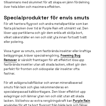
tillsammans med skummet för att skapa en jämn fördelning
över hela bilen och maximera effekten.
Specialprodukter för envis smuts
För att hantera flygrost och andra metallpartiklar som kan
fästa på lacken över tid är Purple Rain ett utmärkt val. Den
löser upp partiklarna och gör dem enkla att skölja bort,
vilket säkerställer en ren och slät yta innan fortsatt tvätt
eller polering.
Vissa typer av smuts, som fastbrända insekter eller kraftiga
beläggningar, kräver specialrengöring.
Foaming Bug
Remover
är särskilt framtagen för att effektivt lösa upp
fastbrända insekter utan att skada lacken, vilket gör den
perfekt för fronten och sidospelar där insekter ofta
fastnar.
För att avlägsna kalkfläckar och annan mineralbaserad
smuts från lack och glas rekommenderas en
specialanpassad kalkborttagare. Den löser effektivt upp
avlagringar och lämnar ytan ren och slät utan att skada
lacken. Vid behov av extra rengöringskraft kan
Purple Rain
användas för att ta bort flygrost från både lack och fälgar,