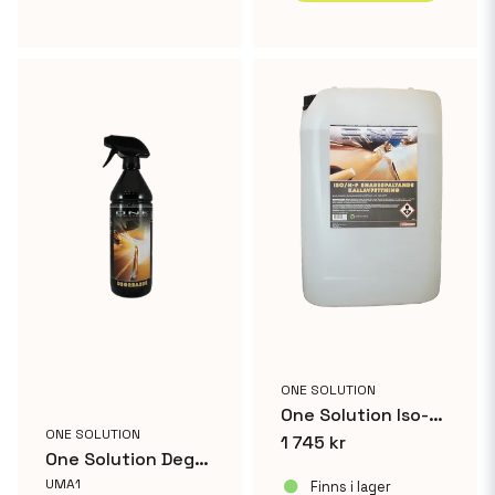
ONE SOLUTION
One Solution Iso-NParafin 210L
ONE SOLUTION
1 745 kr
One Solution Degreaser avfettningsmedel 1L
UMA1
Finns i lager