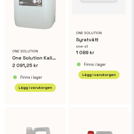
ONE SOLUTION
Syratvätt
one-st
ONE SOLUTION
1 089 kr
One Solution Kallavfettning Supreme 25 L
Finns i lager
2 091,25 kr
Lägg i varukorgen
Finns i lager
Lägg i varukorgen