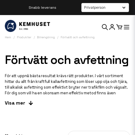
Beställ innan kl 12 så skickar vi samma dag
Hem
Produkter
Bilrengöring
Förtvätt och avfettning
Förtvätt och avfettning
För att uppnå bästa resultat krävs rätt produkter. I vårt sortiment
hittar du allt från kraftfull kallavfettning som löser upp olja och tjära,
till alkalisk avfettning som effektivt bryter ner trafikfilm och vägsalt.
För dig som vill ha en skonsam men effektiv metod finns även
skumbaserad förtvätt, som omsluter smuts och gör den enkel att
Visa mer
skölja bort. Dessutom erbjuder vi specialprodukter för envis smuts
som fastbrända insekter, kalkfläckar och flygrost. Här går vi igenom
de olika metoderna och produkterna för att hjälpa dig att hitta den
bästa lösningen för din bil.