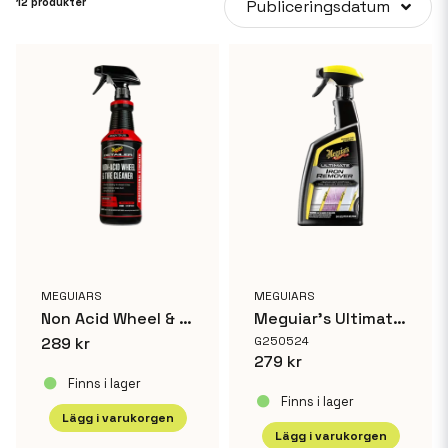
12 produkter
Publiceringsdatum
MEGUIARS
MEGUIARS
Non Acid Wheel & Tire Cleaner 18,9 L
Meguiar’s Ultimate Iron Remover
289 kr
G250524
279 kr
Finns i lager
Finns i lager
Lägg i varukorgen
Lägg i varukorgen