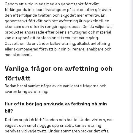
Genom att alltid inleda med en genomtänkt förtvätt
förlänger du inte bara livslängden på lacken utan gör även
den efterföljande tvätten och skyddet mer effektiv. En
genomtänkt förtvätt och rätt avfettning är nyckeln till en
skonsam och effektiv rengöringsprocess. Om du väljer rätt
produkter anpassade efter bilens smutsgrad och material
kan du uppnå ett professionellt resultat varje gång.
Oavsett om du använder kallavfettning, alkalisk avfettning
eller skumbaserad förtvätt blir din bil renare, snabbare och
mer skonsamt.
Vanliga frågor om avfettning och
förtvätt
Nedan har vi samlat några av de vanligaste frågorna och
svaren kring avfettning:
Hur ofta bör jag använda avfettning på min
bil?
Det beror på körförhållanden och årstid. Under vintern, när
vägsalt och smuts byggs upp snabbt, kan avfettning
behövas vid varje tvätt. Under sommaren räcker det ofta