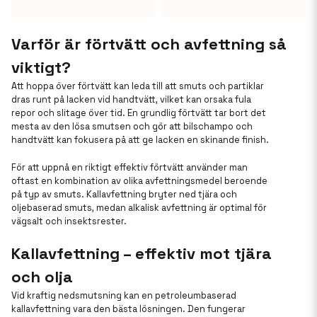
Varför är förtvätt och avfettning så
viktigt?
Att hoppa över förtvätt kan leda till att smuts och partiklar
dras runt på lacken vid handtvätt, vilket kan orsaka fula
repor och slitage över tid. En grundlig förtvätt tar bort det
mesta av den lösa smutsen och gör att bilschampo och
handtvätt kan fokusera på att ge lacken en skinande finish.
För att uppnå en riktigt effektiv förtvätt använder man
oftast en kombination av olika avfettningsmedel beroende
på typ av smuts. Kallavfettning bryter ned tjära och
oljebaserad smuts, medan alkalisk avfettning är optimal för
vägsalt och insektsrester.
Kallavfettning – effektiv mot tjära
och olja
Vid kraftig nedsmutsning kan en petroleumbaserad
kallavfettning vara den bästa lösningen. Den fungerar