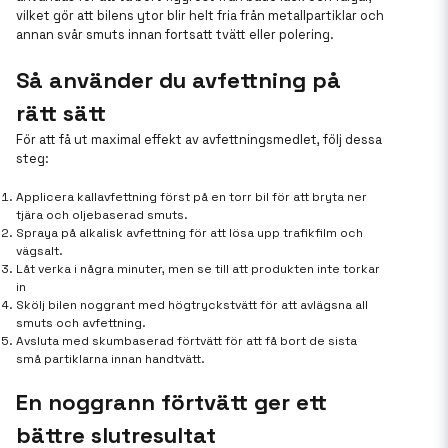
vilket gör att bilens ytor blir helt fria från metallpartiklar och
annan svår smuts innan fortsatt tvätt eller polering.
Så använder du avfettning på
rätt sätt
För att få ut maximal effekt av avfettningsmedlet, följ dessa
steg:
Applicera kallavfettning först på en torr bil för att bryta ner
tjära och oljebaserad smuts.
Spraya på alkalisk avfettning för att lösa upp trafikfilm och
vägsalt.
Låt verka i några minuter, men se till att produkten inte torkar
in
Skölj bilen noggrant med högtryckstvätt för att avlägsna all
smuts och avfettning.
Avsluta med skumbaserad förtvätt för att få bort de sista
små partiklarna innan handtvätt.
En noggrann förtvätt ger ett
bättre slutresultat