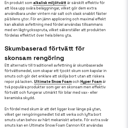
En produkt som
alkalisk miljötvätt
är särskilt effektiv för
att lösa upp svåra beläggningar, vilket gör dem extra
användbara under vintern när salt och slask snabbt fäster
på bilens ytor. För en jämn applicering och maximal effekt
kan alkalisk avfettning med fördel användas tillsammans
med en lågtrycksspruta, vilket säkerställer att produkten
fördelas effektivt över hela bilens yta.
Skumbaserad förtvätt för
skonsam rengöring
Ett alternativ till traditionell avfettning är skumbaserade
förtvättsmedel, som skapar ett tjockt skum som kapslar in
smuts och gör det enklare att skölja bort utan att riskera
repor på lacken.
Ultimate Snow Foam
och
Hyper Foam
är
två populära produkter som ger en skonsam men effektiv
förtvätt och fungerar utmärkt för bilar med vax- eller
keramiska skydd.
En fördel med skum är att det ligger kvar länge på ytan,
vilket ger rengöringsmedlet tid att verka och lyfta bort
smuts utan behov av hårt mekaniskt arbete. För extra svår
smuts kan en Ultimate Snow Foam Cannon Kit användas