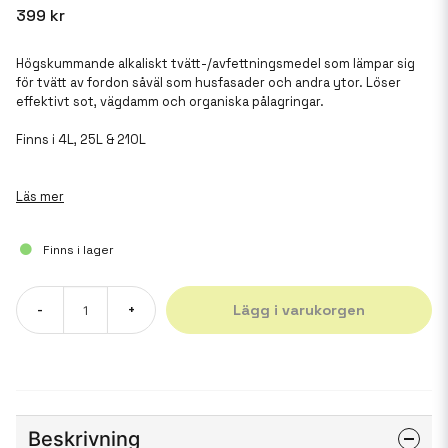
399 kr
Högskummande alkaliskt tvätt-/avfettningsmedel som lämpar sig
för tvätt av fordon såväl som husfasader och andra ytor. Löser
effektivt sot, vägdamm och organiska pålagringar.
Finns i 4L, 25L & 210L
Läs mer
Finns i lager
Lägg i varukorgen
-
+
Beskrivning