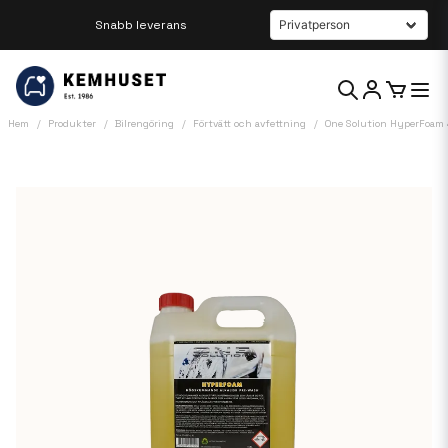
Beställ innan kl 12 så skickar vi samma dag
Hem
Produkter
Bilrengöring
Förtvätt och avfettning
One Solution HyperFoam 