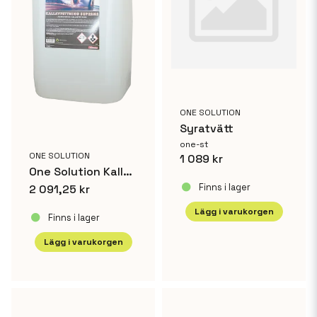
ONE SOLUTION
Syratvätt
one-st
ONE SOLUTION
1 089 kr
One Solution Kallavfettning Supreme 25 L
Finns i lager
2 091,25 kr
Lägg i varukorgen
Finns i lager
Lägg i varukorgen