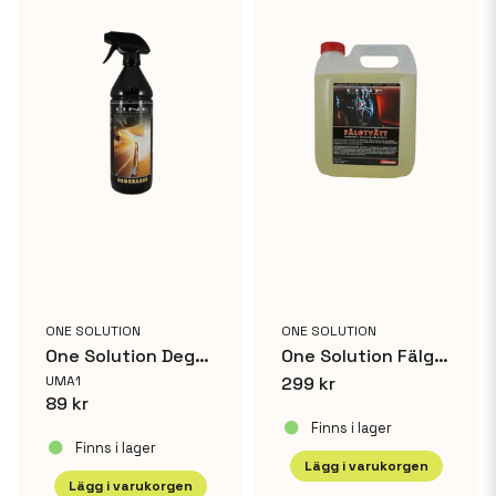
ONE SOLUTION
ONE SOLUTION
One Solution Degreaser avfettningsmedel 1L
One Solution Fälgtvätt 25L
UMA1
299 kr
89 kr
Finns i lager
Finns i lager
Lägg i varukorgen
Lägg i varukorgen