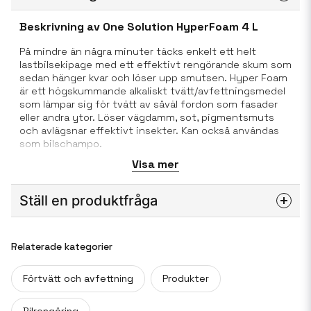
Beskrivning av One Solution HyperFoam 4 L
På mindre än några minuter täcks enkelt ett helt
lastbilsekipage med ett effektivt rengörande skum som
sedan hänger kvar och löser upp smutsen. Hyper Foam
är ett högskummande alkaliskt tvätt/avfettningsmedel
som lämpar sig för tvätt av såväl fordon som fasader
eller andra ytor. Löser vägdamm, sot, pigmentsmuts
och avlägsnar effektivt insekter. Kan också användas
som bilschampo.
Visa mer
Antal per kartong 3st
Ställ en produktfråga
Bruksanvisning
question
Fråga oss något om denna produkten...
Relaterade kategorier
Applicera ett tunt lager med hjälp av skumapplikator.
Förtvätt och avfettning
Produkter
Låt verka ca 2-4 minuter. För bästa effekt spola sedan
ytan nedifrån och upp.
name