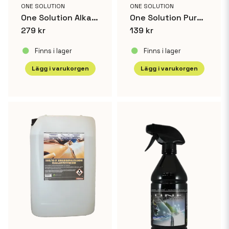
ONE SOLUTION
ONE SOLUTION
Kokpunkt 100°C
One Solution Alkalisk Miljötvätt 25L
One Solution Purple Rain 25 L
279 kr
139 kr
Lagring +15°C – +25°C
Finns i lager
Finns i lager
Lägg i varukorgen
Lägg i varukorgen
Blandförhållande 1:20-1:50