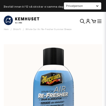
Beställ innan kl 12 så skickar vi samma dag
Hem
Bildoft
Whole Car Air Re-Fresher Summer Breeze