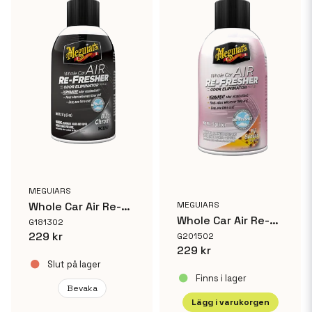
Ja, ni får publicera min fråga
Skicka fråga
MEGUIARS
Whole Car Air Re-Fresher Black Chrome (SLUT I LAGER)
MEGUIARS
Whole Car Air Re-Fresher Fiji Sunset
G181302
229 kr
G201502
229 kr
Slut på lager
Finns i lager
Bevaka
Lägg i varukorgen