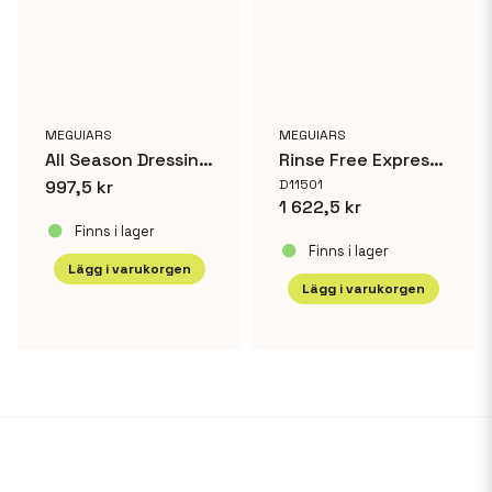
MEGUIARS
MEGUIARS
All Season Dressing 18,9 L
Rinse Free Express Wash & Wax
997,5 kr
D11501
1 622,5 kr
Finns i lager
Finns i lager
Lägg i varukorgen
Lägg i varukorgen