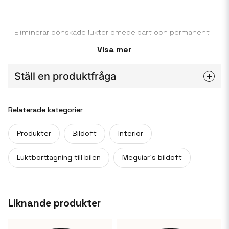
Eliminerar oönskade lukter omedelbart och permanent
på molekylär nivå, även i fläktsystemet. Efterlämnar en
Visa mer
fräsch doft och är perfekt för att ta bort lukt från
exempelvis hund eller cigarettrök.
Ställ en produktfråga
Antal per kartong 6st
question
Fråga oss något om denna produkten...
Relaterade kategorier
G16602
Produkter
Bildoft
Interiör
name
Luktborttagning till bilen
Meguiar`s bildoft
Namn
email
Mejladress
Liknande produkter