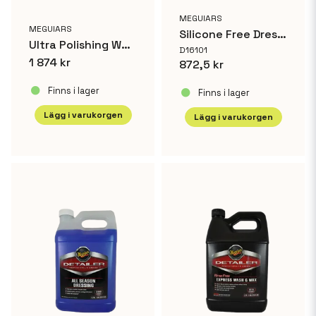
MEGUIARS
MEGUIARS
Silicone Free Dressing 3,8 L
Ultra Polishing Wax 3,8L
D16101
1 874 kr
872,5 kr
Finns i lager
Finns i lager
Lägg i varukorgen
Lägg i varukorgen