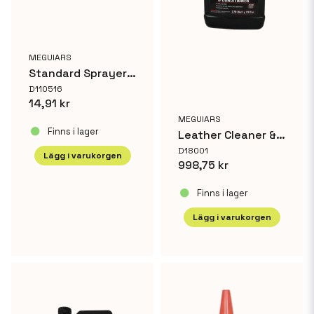
MEGUIARS
Standard Sprayer 12/ctn
Skicka fråga
D110516
14,91 kr
MEGUIARS
Finns i lager
Leather Cleaner & Conditioner
D18001
Lägg i varukorgen
998,75 kr
Finns i lager
Lägg i varukorgen