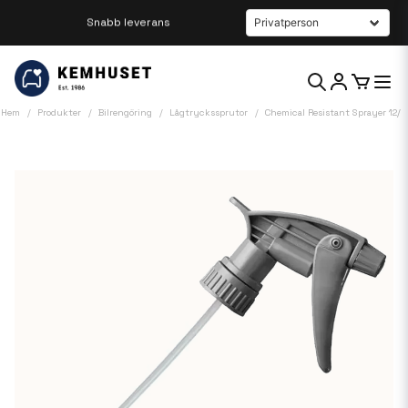
Beställ innan kl 12 så skickar vi samma dag
Hem
Produkter
Bilrengöring
Lågtryckssprutor
Chemical Resistant Sprayer 12/