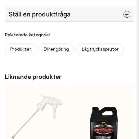
Ställ en produktfråga
question
Fråga oss något om denna produkten...
Relaterade kategorier
Produkter
Bilrengöring
Lågtryckssprutor
name
Namn
Liknande produkter
email
Mejladress
Ja, ni får publicera min fråga