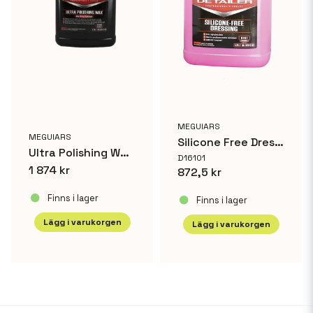
MEGUIARS
MEGUIARS
Silicone Free Dressing 3,8 L
Ultra Polishing Wax 3,8L
D16101
1 874 kr
872,5 kr
Finns i lager
Finns i lager
Lägg i varukorgen
Lägg i varukorgen