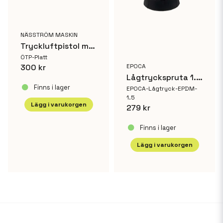
NÄSSTRÖM MASKIN
Tryckluftpistol med platt munstycke
ÖTP-Platt
EPOCA
300 kr
Lågtryckspruta 1.5L Alkalisk (vit)
Finns i lager
EPOCA-Lågtryck-EPDM-
1.5
Lägg i varukorgen
279 kr
Finns i lager
Lägg i varukorgen