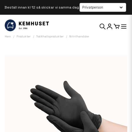
Beställ innan kl 12 så skickar vi samma dag
Hem
Produkter
Tvätthallsprodukter
Nitrilhandske