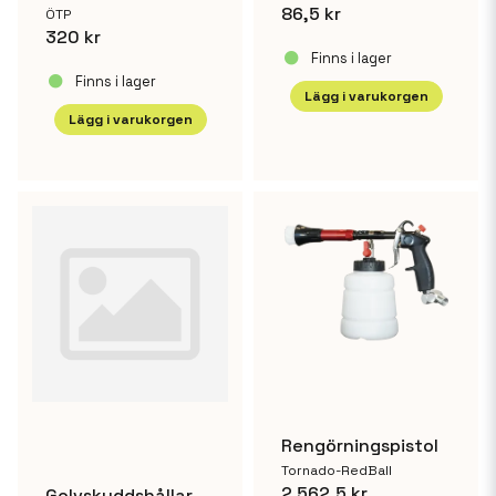
86,5 kr
ÖTP
320 kr
Skicka fråga
Finns i lager
Finns i lager
Lägg i varukorgen
Lägg i varukorgen
Rengörningspistol
Tornado-RedBall
2 562,5 kr
Golvskyddshållare, väggfäste