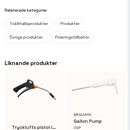
question
Fråga oss något om denna produkten...
Relaterade kategorier
Tvätthallsprodukter
Produkter
name
Övriga produkter
Poleringstillbehör
Namn
email
Mejladress
Liknande produkter
Ja, ni får publicera min fråga
MEGUIARS
Gallon Pump
Trycklufts pistol ljuddämpad med koppling
ÖGP