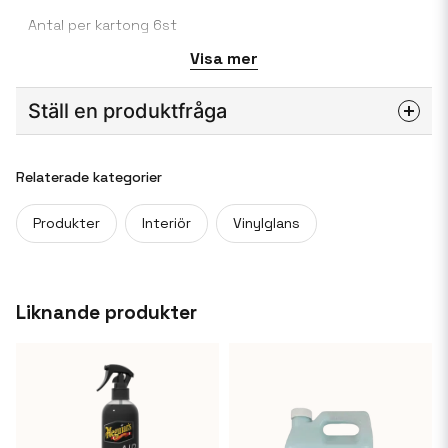
Antal per kartong 6st
Visa mer
473 ml
G4116
Ställ en produktfråga
question
Fråga oss något om denna produkten...
Relaterade kategorier
Produkter
Interiör
Vinylglans
name
Namn
Liknande produkter
email
Mejladress
Ja, ni får publicera min fråga