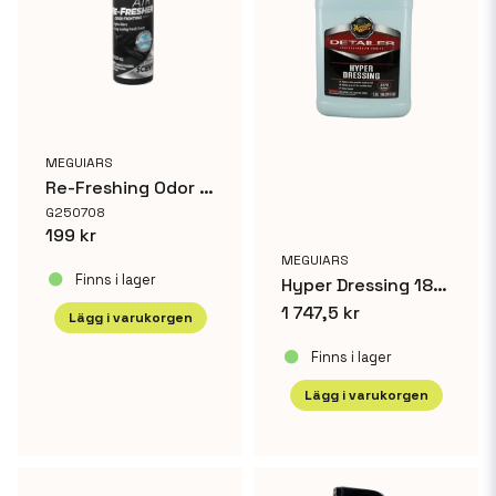
MEGUIARS
Re-Freshing Odor Fighting Spray Black Chrome
Skicka fråga
G250708
199 kr
MEGUIARS
Finns i lager
Hyper Dressing 18,9 L
1 747,5 kr
Lägg i varukorgen
Finns i lager
Lägg i varukorgen