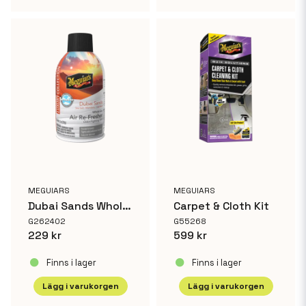
MEGUIARS
MEGUIARS
Dubai Sands Whole Car Air Re-Fresher-EU
Carpet & Cloth Kit
G262402
G55268
229 kr
599 kr
Finns i lager
Finns i lager
Lägg i varukorgen
Lägg i varukorgen