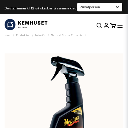
Beställ innan kl 12 så skickar vi samma dag
Hem
Produkter
Interiör
Natural Shine Protectant