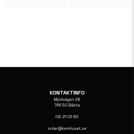
KONTAKTINFO
Mjödvägen 2B
746 50 Bålsta
08-21 05 80
order@kemhuset.se