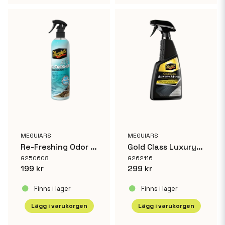
MEGUIARS
MEGUIARS
Re-Freshing Odor Fighting Spray New Car
Gold Class Luxury Matte Non-Slick Finish
G250608
G262116
199 kr
299 kr
Finns i lager
Finns i lager
Lägg i varukorgen
Lägg i varukorgen