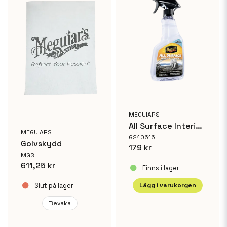
MEGUIARS
All Surface Interior Cleaner
MEGUIARS
G240616
Golvskydd
179 kr
MGS
611,25 kr
Finns i lager
Slut på lager
Lägg i varukorgen
Bevaka