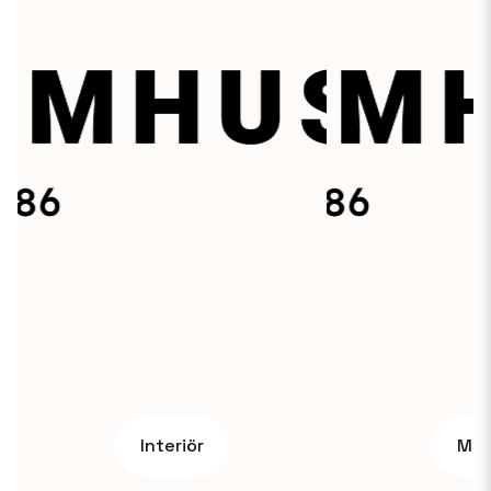
Interiör
Mar