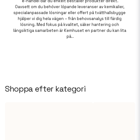
e-handel där du enkelt beställer produkter direkt.

Oavsett om du behöver löpande leveranser av kemikalier, 
specialanpassade lösningar eller offert på tvätthallsbygge 
hjälper vi dig hela vägen – från behovsanalys till färdig 
lösning. Med fokus på kvalitet, säker hantering och 
långsiktiga samarbeten är Kemhuset en partner du kan lita 
på..
Shoppa efter kategori