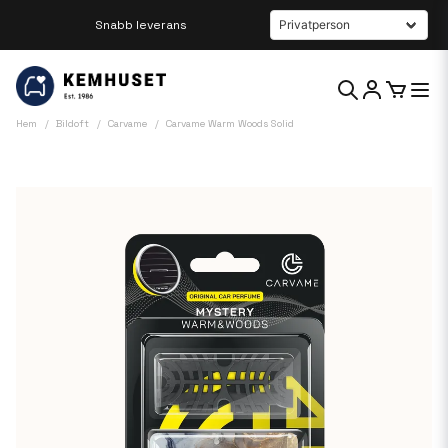
Beställ innan kl 12 så skickar vi samma dag
Hem
Bildoft
Carvame
Carvame Warm Woods Solid