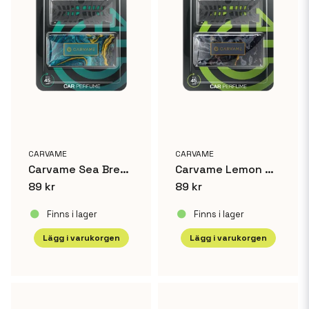
Skicka fråga
CARVAME
CARVAME
Carvame Sea Breeze Solid
Carvame Lemon Grass Solid
89 kr
89 kr
Finns i lager
Finns i lager
Lägg i varukorgen
Lägg i varukorgen