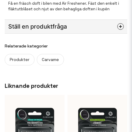
Få en fräsch doft i bilen med Air Freshener. Fäst den enkelt i
fläktutblåset och njut av den behagliga doften i kupén
Ställ en produktfråga
question
Fråga oss något om denna produkten...
Relaterade kategorier
Produkter
Carvame
name
Namn
Liknande produkter
email
Mejladress
Ja, ni får publicera min fråga