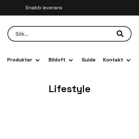
Snabb leverans
ställ innan kl 12 så skickar vi samma dag
Produkter
Bildoft
Guide
Kontakt
Lifestyle